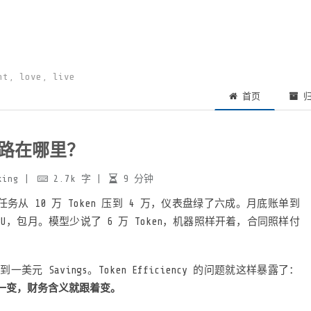
ht, love, live
首页
归
 的出路在哪里？
king
|
2.7k
字
|
9
分钟
任务从 10 万 Token 压到 4 万，仪表盘绿了六成。月底账单到
U，包月。模型少说了 6 万 Token，机器照样开着，合同照样付
 Savings。Token Efficiency 的问题就这样暴露了：
一变，财务含义就跟着变。