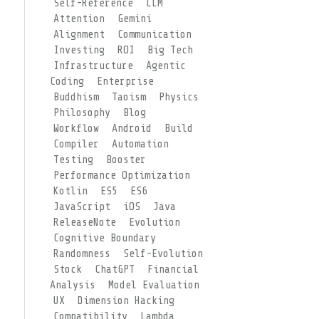
Self-Reference
LLM
Attention
Gemini
Alignment
Communication
Investing
ROI
Big Tech
Infrastructure
Agentic
Coding
Enterprise
Buddhism
Taoism
Physics
Philosophy
Blog
Workflow
Android
Build
Compiler
Automation
Testing
Booster
Performance Optimization
Kotlin
ES5
ES6
JavaScript
iOS
Java
ReleaseNote
Evolution
Cognitive Boundary
Randomness
Self-Evolution
Stock
ChatGPT
Financial
Analysis
Model Evaluation
UX
Dimension Hacking
Compatibility
Lambda