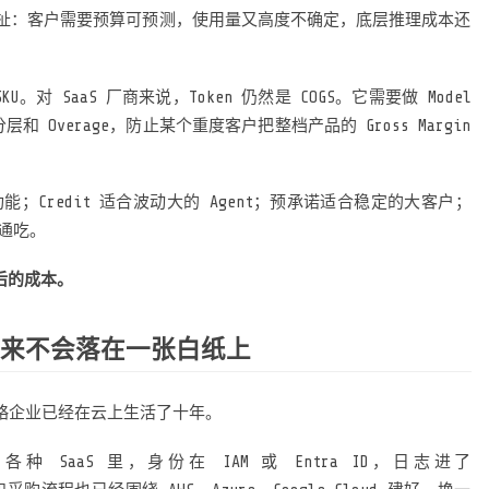
扯：客户需要预算可预测，使用量又高度不确定，底层推理成本还
。对 SaaS 厂商来说，Token 仍然是 COGS。它需要做 Model
套餐分层和 Overage，防止某个重度客户把整档产品的 Gross Margin
能；Credit 适合波动大的 Agent；预承诺适合稳定的大客户；
能通吃。
背后的成本。
从来不会落在一张白纸上
容易忽略企业已经在云上生活了十年。
3 和各种 SaaS 里，身份在 IAM 或 Entra ID，日志进了