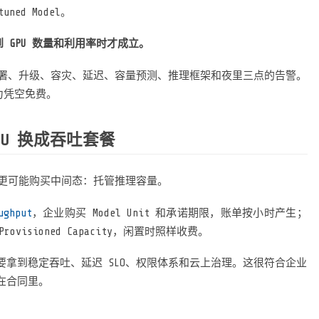
ed Model。
有穿透到 GPU 数量和利用率时才成立。
部署、升级、容灾、延迟、容量预测、推理框架和夜里三点的告警。
能力凭空免费。
U 换成吞吐套餐
们更可能购买中间态：托管推理容量。
ughput
，企业购买 Model Unit 和承诺期限，账单按小时产生；
rovisioned Capacity，闲置时照样收费。
拿到稳定吞吐、延迟 SLO、权限体系和云上治理。这很符合企业
在合同里。