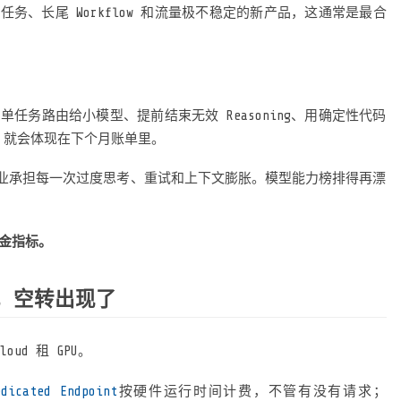
任务、长尾 Workflow 和流量极不稳定的新产品，这通常是最合
ng、把简单任务路由给小模型、提前结束无效 Reasoning、用确定性代码
率，就会体现在下个月账单里。
业承担每一次过度思考、重试和上下文膨胀。模型能力榜排得再漂
是现金指标。
失了，空转出现了
oud 租 GPU。
dicated Endpoint
按硬件运行时间计费，不管有没有请求；