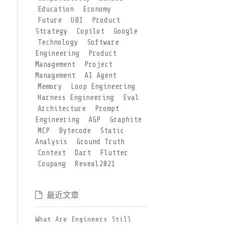
Education
Economy
Future
UBI
Product
Strategy
Copilot
Google
Technology
Software
Engineering
Product
Management
Project
Management
AI Agent
Memory
Loop Engineering
Harness Engineering
Eval
Architecture
Prompt
Engineering
AGP
Graphite
MCP
Bytecode
Static
Analysis
Ground Truth
Context
Dart
Flutter
Coupang
Reveal2021
最近文章
What Are Engineers Still