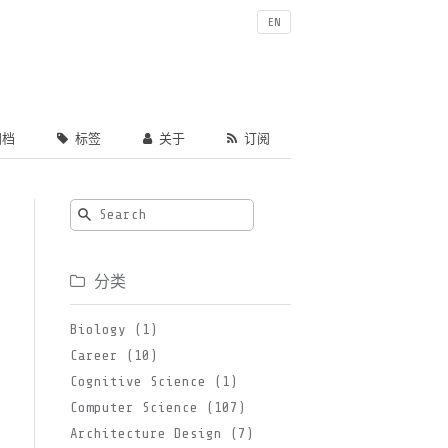
EN
档
标签
关于
订阅
分类
Biology (1)
Career (10)
Cognitive Science (1)
Computer Science (107)
Architecture Design (7)