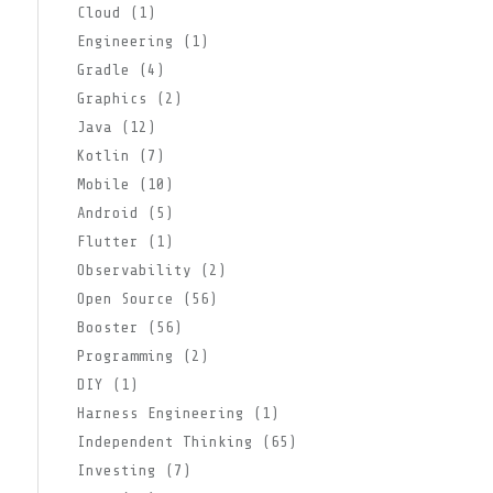
Cloud (1)
Engineering (1)
Gradle (4)
Graphics (2)
Java (12)
Kotlin (7)
Mobile (10)
Android (5)
Flutter (1)
Observability (2)
Open Source (56)
Booster (56)
Programming (2)
DIY (1)
Harness Engineering (1)
Independent Thinking (65)
Investing (7)