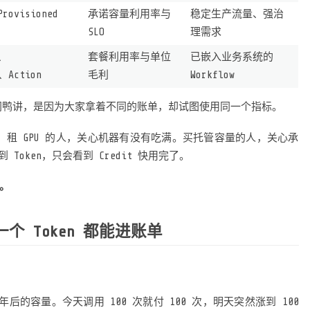
Provisioned
承诺容量利用率与
稳定生产流量、强治
SLO
理需求
t、
套餐利用率与单位
已嵌入业务系统的
n、Action
毛利
Workflow
论之所以鸡同鸭讲，是因为大家拿着不同的账单，却试图使用同一个指标。
少。租 GPU 的人，关心机器有没有吃满。买托管容量的人，关心承
Token，只会看到 Credit 快用完了。
行。
一个 Token 都能进账单
的容量。今天调用 100 次就付 100 次，明天突然涨到 100