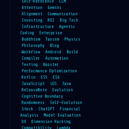
Self-Reference
LLM
Attention
Gemini
Alignment
Communication
Investing
ROI
Big Tech
Infrastructure
Agentic
Coding
Enterprise
Buddhism
Taoism
Physics
Philosophy
Blog
Workflow
Android
Build
Compiler
Automation
Testing
Booster
Performance Optimization
Kotlin
ES5
ES6
JavaScript
iOS
Java
ReleaseNote
Evolution
Cognitive Boundary
Randomness
Self-Evolution
Stock
ChatGPT
Financial
Analysis
Model Evaluation
UX
Dimension Hacking
Compatibility
Lambda