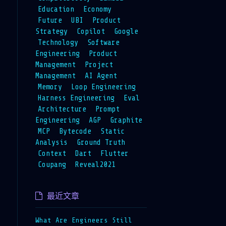
Education
Economy
Future
UBI
Product
Strategy
Copilot
Google
Technology
Software
Engineering
Product
Management
Project
Management
AI Agent
Memory
Loop Engineering
Harness Engineering
Eval
Architecture
Prompt
Engineering
AGP
Graphite
MCP
Bytecode
Static
Analysis
Ground Truth
Context
Dart
Flutter
Coupang
Reveal2021
最近文章
What Are Engineers Still