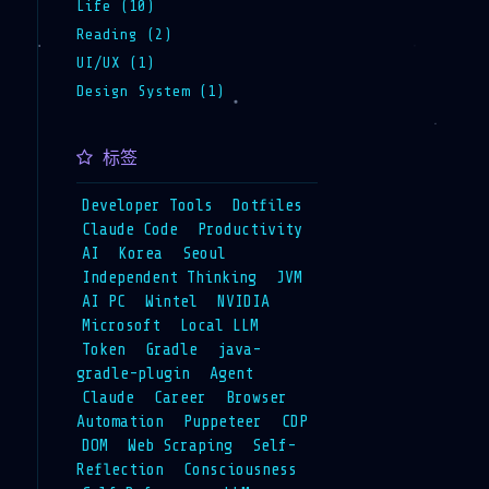
Life (10)
Reading (2)
UI/UX (1)
Design System (1)
标签
Developer Tools
Dotfiles
Claude Code
Productivity
AI
Korea
Seoul
Independent Thinking
JVM
AI PC
Wintel
NVIDIA
Microsoft
Local LLM
Token
Gradle
java-
gradle-plugin
Agent
Claude
Career
Browser
Automation
Puppeteer
CDP
DOM
Web Scraping
Self-
Reflection
Consciousness