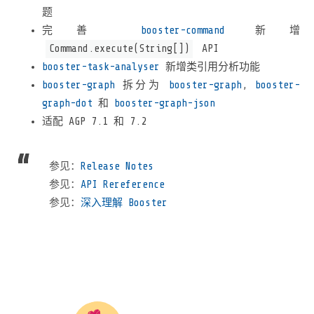
题
完善
booster-command
新增
Command.execute(String[])
API
booster-task-analyser
新增类引用分析功能
booster-graph
拆分为
booster-graph
,
booster-
graph-dot
和
booster-graph-json
适配 AGP 7.1 和 7.2
参见：
Release Notes
参见：
API Rereference
参见：
深入理解 Booster