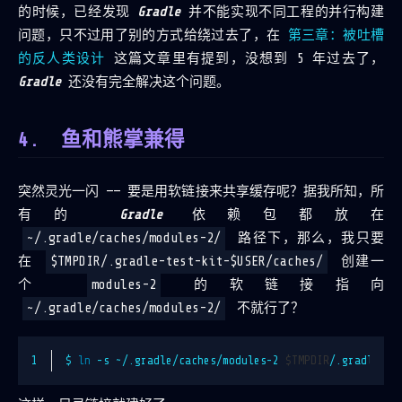
的时候，已经发现
Gradle
并不能实现不同工程的并行构建
问题，只不过用了别的方式给绕过去了，在
第三章：被吐槽
的反人类设计
这篇文章里有提到，没想到 5 年过去了，
Gradle
还没有完全解决这个问题。
鱼和熊掌兼得
突然灵光一闪 —— 要是用软链接来共享缓存呢？据我所知，所
有的
Gradle
依赖包都放在
~/.gradle/caches/modules-2/
路径下，那么，我只要
在
$TMPDIR/.gradle-test-kit-$USER/caches/
创建一
个
modules-2
的软链接指向
~/.gradle/caches/modules-2/
不就行了？
1
$ 
ln
 -s ~/.gradle/caches/modules-2 
$TMPDIR
/.gradle-te