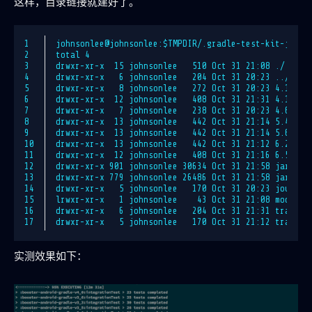
这样，目录链接就建好了。
1
johnsonlee@johnsonlee:$TMPDIR/.gradle-test-kit-johns
2
total 4
3
drwxr-xr-x  15 johnsonlee   510 Oct 31 21:08 ./
4
drwxr-xr-x   6 johnsonlee   204 Oct 31 20:23 ../
5
drwxr-xr-x   8 johnsonlee   272 Oct 31 20:23 4.1/
6
drwxr-xr-x  12 johnsonlee   408 Oct 31 21:31 4.10.1/
7
drwxr-xr-x   7 johnsonlee   238 Oct 31 20:23 4.6/
8
drwxr-xr-x  13 johnsonlee   442 Oct 31 21:14 5.4.1/
9
drwxr-xr-x  13 johnsonlee   442 Oct 31 21:14 5.6.4/
10
drwxr-xr-x  13 johnsonlee   442 Oct 31 21:12 6.2/
11
drwxr-xr-x  12 johnsonlee   408 Oct 31 21:16 6.5/
12
drwxr-xr-x 901 johnsonlee 30634 Oct 31 21:58 jars-3/
13
drwxr-xr-x 779 johnsonlee 26486 Oct 31 21:58 jars-8/
14
drwxr-xr-x   5 johnsonlee   170 Oct 31 20:23 journal
15
lrwxr-xr-x   1 johnsonlee    43 Oct 31 21:08 modules
16
drwxr-xr-x   6 johnsonlee   204 Oct 31 21:31 transfo
17
drwxr-xr-x   5 johnsonlee   170 Oct 31 21:12 transfo
实测效果如下：