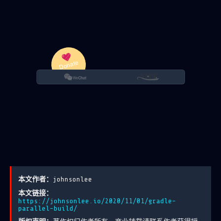
本文作者：
johnsonlee
本文链接：
https://johnsonlee.io/2020/11/01/gradle-
parallel-build/