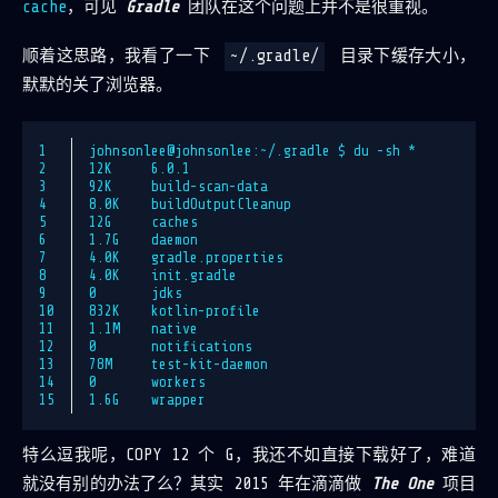
cache
，可见
Gradle
团队在这个问题上并不是很重视。
顺着这思路，我看了一下
~/.gradle/
目录下缓存大小，
默默的关了浏览器。
1
johnsonlee@johnsonlee:~/.gradle $ du -sh *
2
12K     6.0.1
3
92K     build-scan-data
4
8.0K    buildOutputCleanup
5
12G     caches
6
1.7G    daemon
7
4.0K    gradle.properties
8
4.0K    init.gradle
9
0       jdks
10
832K    kotlin-profile
11
1.1M    native
12
0       notifications
13
78M     test-kit-daemon
14
0       workers
15
1.6G    wrapper
特么逗我呢，COPY 12 个 G，我还不如直接下载好了，难道
就没有别的办法了么？其实 2015 年在滴滴做
The One
项目