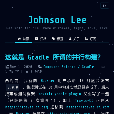
EN
Johnson Lee
Get into trouble, make mistakes, fight, love, live
首页
归档
标签
关于
订阅
这就是 Gradle 所谓的并行构建？
Nov 1, 2020
|
Computer Science
/ Gradle
|
1.7k
字
|
7
分钟
两周前，我就向
Booster
用户承诺 10 月底会发布
3.0.0
，集成测试在 10 月中旬其实就已经完成了，后来
把集成测试框架
testkit-gradle-plugin
又重写了一遍
（已经是第 3 次重写了），加上
Travis-CI
正在从
https://travis-ci.org
迁移到
https://travis-ci.com
，而
Booster
还是在
https://travis-ci.org
上，导致